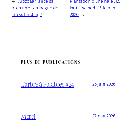
←
Arozoaar lance sa
Plantation d’une haie (1.5
première campagne de
km) – samedi 15 février
crowdfunding !
2020
→
PLUS DE PUBLICATIONS
L’arbre à Palabres #24
25 juin 2026
Merci
27 mai 2026