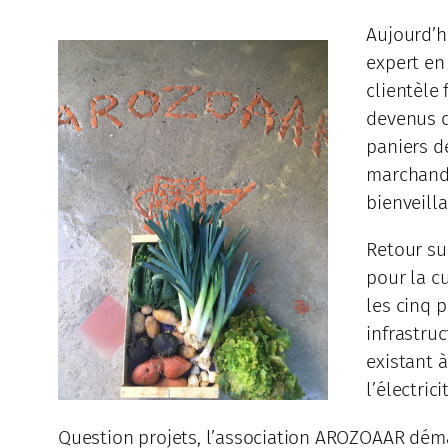
Aujourd’h
expert en
clientèle
devenus d
paniers d
marchand.
bienveilla
Retour sur
pour la cu
les cinq p
infrastruc
existant à
l’électric
Question projets, l’association AROZOAAR déma