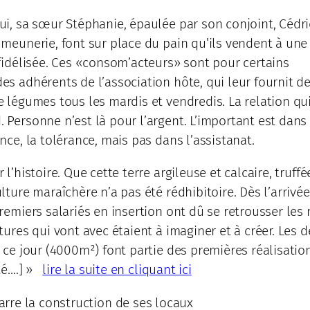
ui, sa sœur Stéphanie, épaulée par son conjoint, Cédri
 meunerie, font sur place du pain qu’ils vendent à une
 fidélisée. Ces «consom’acteurs» sont pour certains
es adhérents de l’association hôte, qui leur fournit d
e légumes tous les mardis et vendredis. La relation qui
 Personne n’est là pour l’argent. L’important est dans
nce, la tolérance, mais pas dans l’assistanat.
 l’histoire. Que cette terre argileuse et calcaire, truff
lture maraîchère n’a pas été rédhibitoire. Dès l’arrivé
remiers salariés en insertion ont dû se retrousser les 
tures qui vont avec étaient à imaginer et à créer. Les 
 ce jour (4000m²) font partie des premières réalisation
ité….] »
lire la suite en cliquant ici
rre la construction de ses locaux