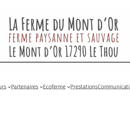
urs
Partenaires
Ecoferme
Prestations
Communicat