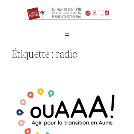
Aller
au
contenu
Étiquette :
radio