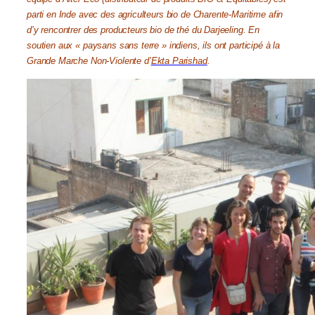
parti en Inde avec des agriculteurs bio de Charente-Maritime afin
d’y rencontrer des producteurs bio de thé du Darjeeling. En
soutien aux « paysans sans terre » indiens, ils ont participé à la
Grande Marche Non-Violente d’
Ekta Parishad
.