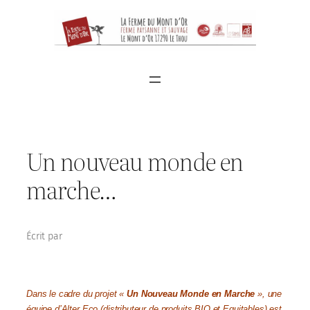
Aller
au
contenu
Un nouveau monde en
marche…
Écrit par
dans
Dans le cadre du projet «
Un Nouveau Monde en Marche
», une
équipe d’Alter Eco (distributeur de produits BIO et Equitables) est