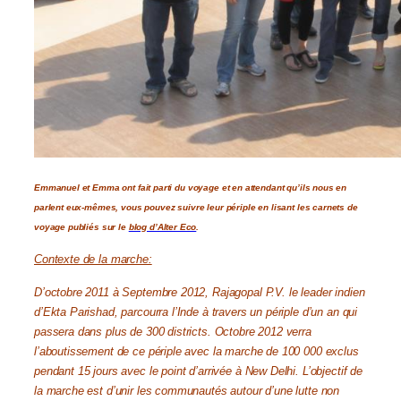
Emmanuel et Emma ont fait parti du voyage et en attendant qu’ils nous en
parlent eux-mêmes, vous pouvez suivre leur périple en lisant les carnets de
voyage publiés sur le
blog d’Alter Eco
.
Contexte de la marche:
D’octobre 2011 à Septembre 2012, Rajagopal P.V. le leader indien
d’Ekta Parishad, parcourra l’Inde à travers un périple d’un an qui
passera dans plus de 300 districts. Octobre 2012 verra
l’aboutissement de ce périple avec la marche de 100 000 exclus
pendant 15 jours avec le point d’arrivée à New Delhi. L’objectif de
la marche est d’unir les communautés autour d’une lutte non