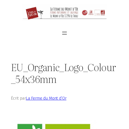
Aller
au
contenu
EU_Organic_Logo_Colour
_54x36mm
Écrit par
La Ferme du Mont d’Or
dans