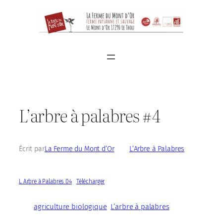
Aller
au
contenu
L’arbre à palabres #4
Écrit par
La Ferme du Mont d’Or
dans
L’Arbre à Palabres
L Arbre à Palabres 04
Télécharger
agriculture biologique
L’arbre à palabres