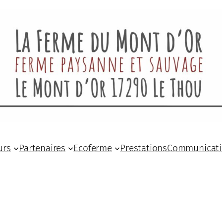
urs
Partenaires
Ecoferme
Prestations
Communicat