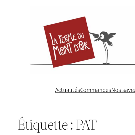
Aller
au
contenu
Actualités
Commandes
Nos save
Étiquette :
PAT