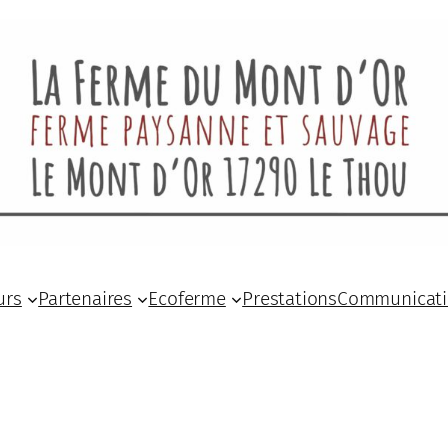
urs
Partenaires
Ecoferme
Prestations
Communicat