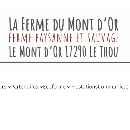
urs
Partenaires
Ecoferme
Prestations
Communicat