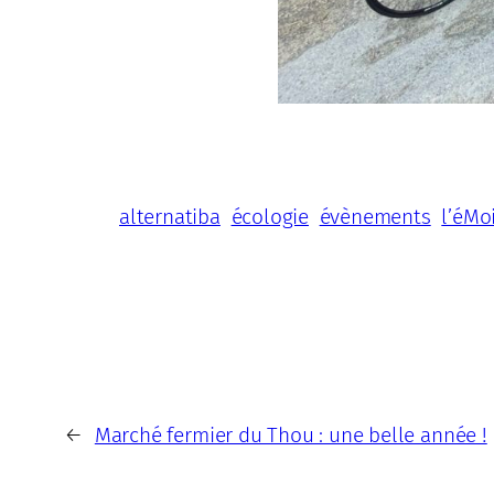
alternatiba
écologie
évènements
l’éMo
←
Marché fermier du Thou : une belle année !