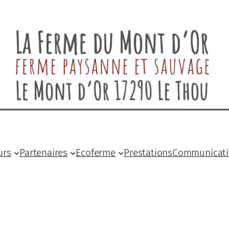
urs
Partenaires
Ecoferme
Prestations
Communicat